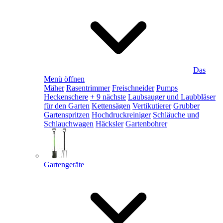
Das
Menü öffnen
Mäher
Rasentrimmer
Freischneider
Pumps
Heckenschere
+ 9 nächste
Laubsauger und Laubbläser
für den Garten
Kettensägen
Vertikutierer
Grubber
Gartenspritzen
Hochdruckreiniger
Schläuche und
Schlauchwagen
Häcksler
Gartenbohrer
Gartengeräte