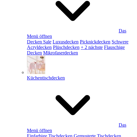
Das
Menü öffnen
Decken Sale
Luxusdecken
Picknickdecken
Schwere
Acryldecken
Plüschdecken
+ 2 nächste
Flauschige
Decken
Mikrofaserdecken
Küchentischdecken
Das
Menü öffnen
Einfarbige Tischdecken
Gemusterte Tischdecken