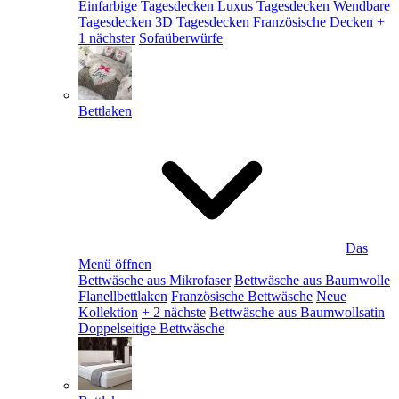
Einfarbige Tagesdecken
Luxus Tagesdecken
Wendbare
Tagesdecken
3D Tagesdecken
Französische Decken
+
1 nächster
Sofaüberwürfe
Bettlaken
Das
Menü öffnen
Bettwäsche aus Mikrofaser
Bettwäsche aus Baumwolle
Flanellbettlaken
Französische Bettwäsche
Neue
Kollektion
+ 2 nächste
Bettwäsche aus Baumwollsatin
Doppelseitige Bettwäsche