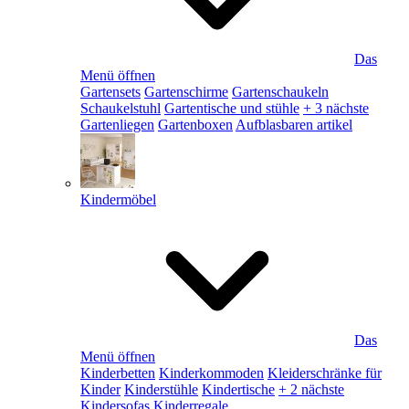
Das
Menü öffnen
Gartensets
Gartenschirme
Gartenschaukeln
Schaukelstuhl
Gartentische und stühle
+ 3 nächste
Gartenliegen
Gartenboxen
Aufblasbaren artikel
Kindermöbel
Das
Menü öffnen
Kinderbetten
Kinderkommoden
Kleiderschränke für
Kinder
Kinderstühle
Kindertische
+ 2 nächste
Kindersofas
Kinderregale