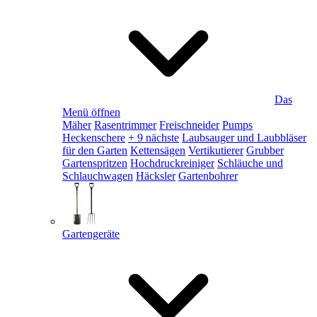
Das
Menü öffnen
Mäher
Rasentrimmer
Freischneider
Pumps
Heckenschere
+ 9 nächste
Laubsauger und Laubbläser
für den Garten
Kettensägen
Vertikutierer
Grubber
Gartenspritzen
Hochdruckreiniger
Schläuche und
Schlauchwagen
Häcksler
Gartenbohrer
Gartengeräte