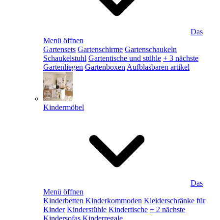
Das
Menü öffnen
Gartensets
Gartenschirme
Gartenschaukeln
Schaukelstuhl
Gartentische und stühle
+ 3 nächste
Gartenliegen
Gartenboxen
Aufblasbaren artikel
Kindermöbel
Das
Menü öffnen
Kinderbetten
Kinderkommoden
Kleiderschränke für
Kinder
Kinderstühle
Kindertische
+ 2 nächste
Kindersofas
Kinderregale