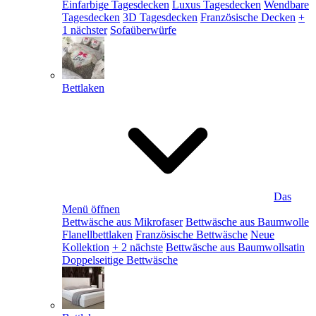
Einfarbige Tagesdecken
Luxus Tagesdecken
Wendbare
Tagesdecken
3D Tagesdecken
Französische Decken
+
1 nächster
Sofaüberwürfe
Bettlaken
Das
Menü öffnen
Bettwäsche aus Mikrofaser
Bettwäsche aus Baumwolle
Flanellbettlaken
Französische Bettwäsche
Neue
Kollektion
+ 2 nächste
Bettwäsche aus Baumwollsatin
Doppelseitige Bettwäsche