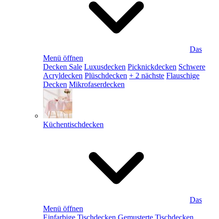
Das
Menü öffnen
Decken Sale
Luxusdecken
Picknickdecken
Schwere
Acryldecken
Plüschdecken
+ 2 nächste
Flauschige
Decken
Mikrofaserdecken
Küchentischdecken
Das
Menü öffnen
Einfarbige Tischdecken
Gemusterte Tischdecken