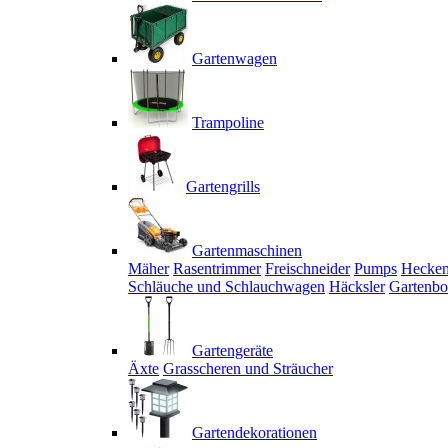
Gartenwagen
Trampoline
Gartengrills
Gartenmaschinen
Mäher
Rasentrimmer
Freischneider
Pumps
Hecken
Schläuche und Schlauchwagen
Häcksler
Gartenbo
Gartengeräte
Äxte
Grasscheren und Sträucher
Gartendekorationen