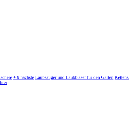
schere
+ 9 nächste
Laubsauger und Laubbläser für den Garten
Kettens
hrer