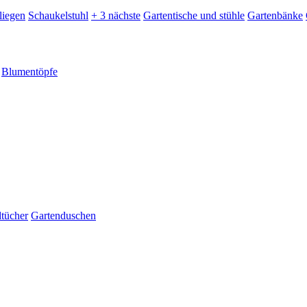
liegen
Schaukelstuhl
+ 3 nächste
Gartentische und stühle
Gartenbänke
Blumentöpfe
dtücher
Gartenduschen