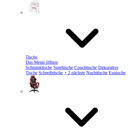
Tische
Das Menü öffnen
Schminktische
Spieltische
Couchtische
Dekorative
Tische
Schreibtische
+ 2 nächste
Nachttische
Esstische