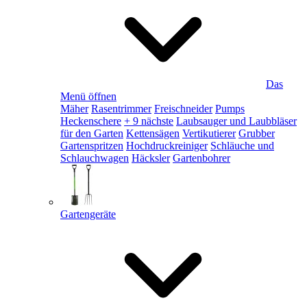
Das
Menü öffnen
Mäher
Rasentrimmer
Freischneider
Pumps
Heckenschere
+ 9 nächste
Laubsauger und Laubbläser
für den Garten
Kettensägen
Vertikutierer
Grubber
Gartenspritzen
Hochdruckreiniger
Schläuche und
Schlauchwagen
Häcksler
Gartenbohrer
Gartengeräte