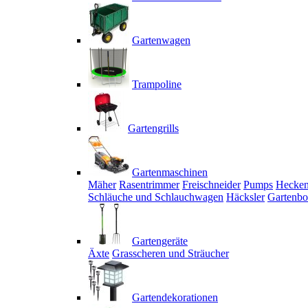
Gartenwagen
Trampoline
Gartengrills
Gartenmaschinen
Mäher
Rasentrimmer
Freischneider
Pumps
Hecken
Schläuche und Schlauchwagen
Häcksler
Gartenbo
Gartengeräte
Äxte
Grasscheren und Sträucher
Gartendekorationen