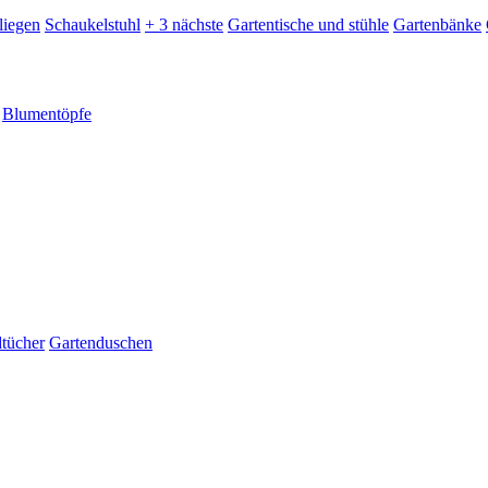
liegen
Schaukelstuhl
+ 3 nächste
Gartentische und stühle
Gartenbänke
Blumentöpfe
dtücher
Gartenduschen