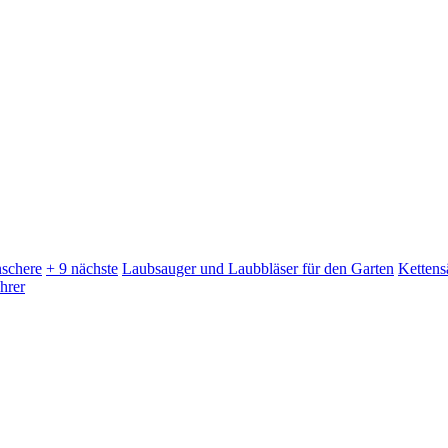
schere
+ 9 nächste
Laubsauger und Laubbläser für den Garten
Kettens
hrer