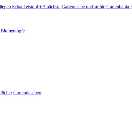
liegen
Schaukelstuhl
+ 3 nächste
Gartentische und stühle
Gartenbänke
Blumentöpfe
dtücher
Gartenduschen