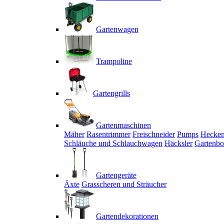
Gartenwagen
Trampoline
Gartengrills
Gartenmaschinen
Mäher
Rasentrimmer
Freischneider
Pumps
Hecken
Schläuche und Schlauchwagen
Häcksler
Gartenbo
Gartengeräte
Äxte
Grasscheren und Sträucher
Gartendekorationen