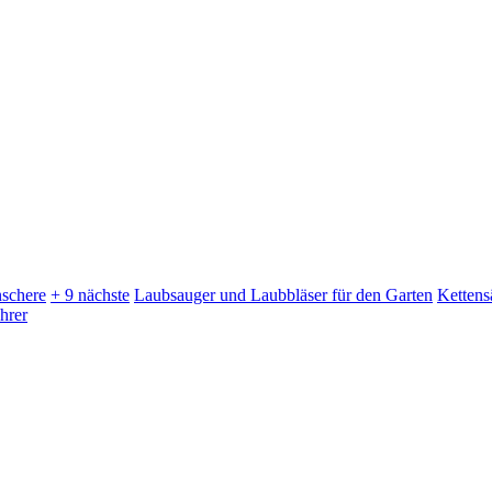
schere
+ 9 nächste
Laubsauger und Laubbläser für den Garten
Kettens
hrer