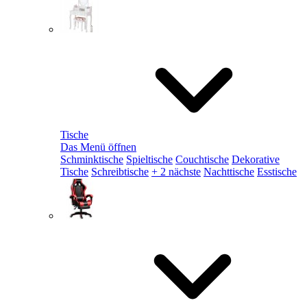
Tische
Das Menü öffnen
Schminktische
Spieltische
Couchtische
Dekorative
Tische
Schreibtische
+ 2 nächste
Nachttische
Esstische