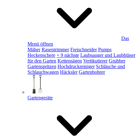
Das
Menü öffnen
Mäher
Rasentrimmer
Freischneider
Pumps
Heckenschere
+ 9 nächste
Laubsauger und Laubbläser
für den Garten
Kettensägen
Vertikutierer
Grubber
Gartenspritzen
Hochdruckreiniger
Schläuche und
Schlauchwagen
Häcksler
Gartenbohrer
Gartengeräte