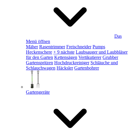
Das
Menü öffnen
Mäher
Rasentrimmer
Freischneider
Pumps
Heckenschere
+ 9 nächste
Laubsauger und Laubbläser
für den Garten
Kettensägen
Vertikutierer
Grubber
Gartenspritzen
Hochdruckreiniger
Schläuche und
Schlauchwagen
Häcksler
Gartenbohrer
Gartengeräte