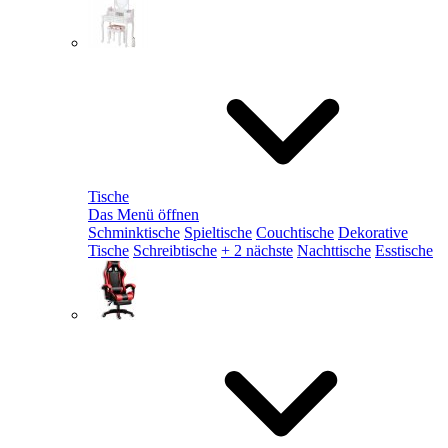
Tische
Das Menü öffnen
Schminktische
Spieltische
Couchtische
Dekorative
Tische
Schreibtische
+ 2 nächste
Nachttische
Esstische