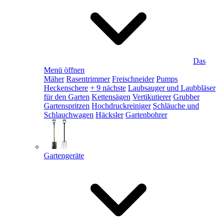
Das
Menü öffnen
Mäher
Rasentrimmer
Freischneider
Pumps
Heckenschere
+ 9 nächste
Laubsauger und Laubbläser
für den Garten
Kettensägen
Vertikutierer
Grubber
Gartenspritzen
Hochdruckreiniger
Schläuche und
Schlauchwagen
Häcksler
Gartenbohrer
Gartengeräte