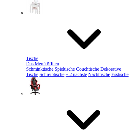
Tische
Das Menü öffnen
Schminktische
Spieltische
Couchtische
Dekorative
Tische
Schreibtische
+ 2 nächste
Nachttische
Esstische