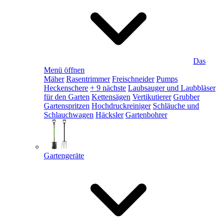
Das
Menü öffnen
Mäher
Rasentrimmer
Freischneider
Pumps
Heckenschere
+ 9 nächste
Laubsauger und Laubbläser
für den Garten
Kettensägen
Vertikutierer
Grubber
Gartenspritzen
Hochdruckreiniger
Schläuche und
Schlauchwagen
Häcksler
Gartenbohrer
Gartengeräte