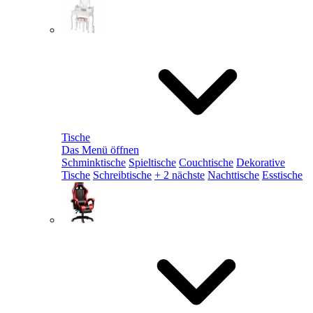
Tische
Das Menü öffnen
Schminktische
Spieltische
Couchtische
Dekorative
Tische
Schreibtische
+ 2 nächste
Nachttische
Esstische