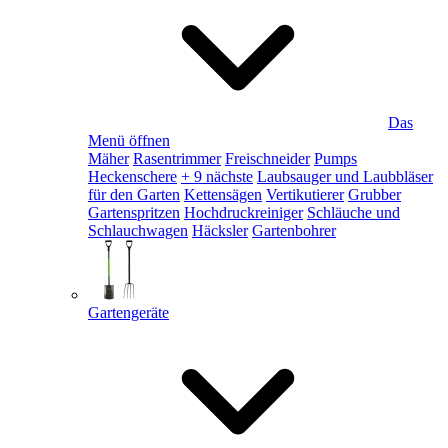
Das
Menü öffnen
Mäher
Rasentrimmer
Freischneider
Pumps
Heckenschere
+ 9 nächste
Laubsauger und Laubbläser
für den Garten
Kettensägen
Vertikutierer
Grubber
Gartenspritzen
Hochdruckreiniger
Schläuche und
Schlauchwagen
Häcksler
Gartenbohrer
Gartengeräte