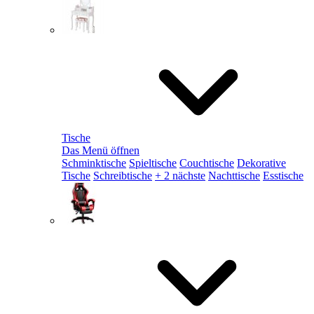
Tische
Das Menü öffnen
Schminktische
Spieltische
Couchtische
Dekorative
Tische
Schreibtische
+ 2 nächste
Nachttische
Esstische