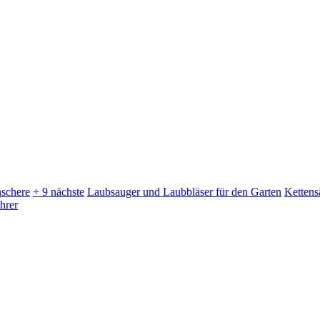
schere
+ 9 nächste
Laubsauger und Laubbläser für den Garten
Kettens
hrer