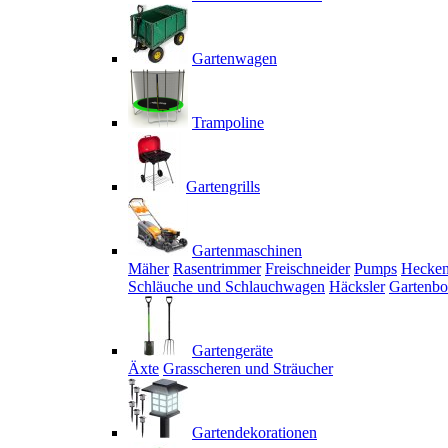
Gartenwagen
Trampoline
Gartengrills
Gartenmaschinen
Mäher
Rasentrimmer
Freischneider
Pumps
Hecken
Schläuche und Schlauchwagen
Häcksler
Gartenbo
Gartengeräte
Äxte
Grasscheren und Sträucher
Gartendekorationen