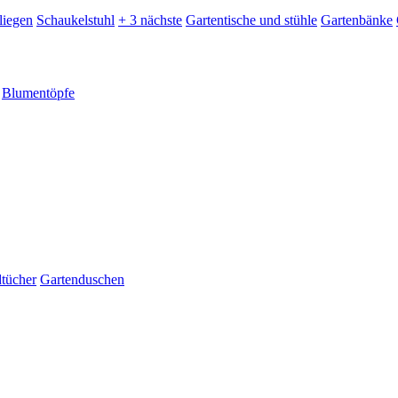
liegen
Schaukelstuhl
+ 3 nächste
Gartentische und stühle
Gartenbänke
Blumentöpfe
dtücher
Gartenduschen