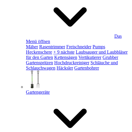
Das
Menü öffnen
Mäher
Rasentrimmer
Freischneider
Pumps
Heckenschere
+ 9 nächste
Laubsauger und Laubbläser
für den Garten
Kettensägen
Vertikutierer
Grubber
Gartenspritzen
Hochdruckreiniger
Schläuche und
Schlauchwagen
Häcksler
Gartenbohrer
Gartengeräte