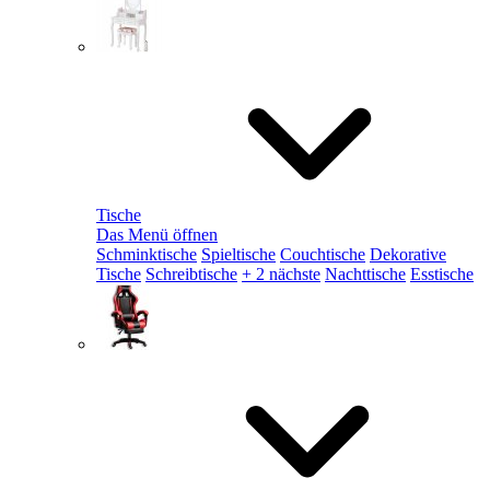
Tische
Das Menü öffnen
Schminktische
Spieltische
Couchtische
Dekorative
Tische
Schreibtische
+ 2 nächste
Nachttische
Esstische