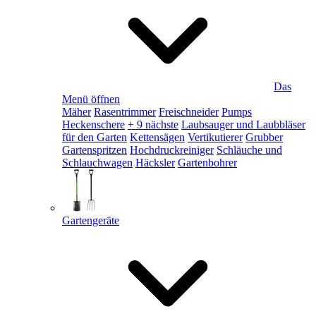
Das
Menü öffnen
Mäher
Rasentrimmer
Freischneider
Pumps
Heckenschere
+ 9 nächste
Laubsauger und Laubbläser
für den Garten
Kettensägen
Vertikutierer
Grubber
Gartenspritzen
Hochdruckreiniger
Schläuche und
Schlauchwagen
Häcksler
Gartenbohrer
Gartengeräte