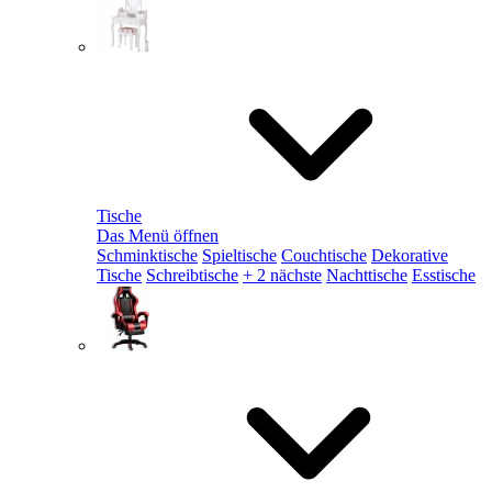
Tische
Das Menü öffnen
Schminktische
Spieltische
Couchtische
Dekorative
Tische
Schreibtische
+ 2 nächste
Nachttische
Esstische