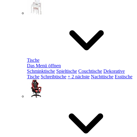
Tische
Das Menü öffnen
Schminktische
Spieltische
Couchtische
Dekorative
Tische
Schreibtische
+ 2 nächste
Nachttische
Esstische