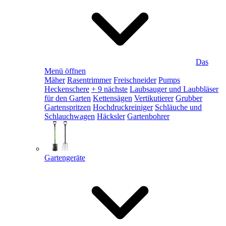
Das
Menü öffnen
Mäher
Rasentrimmer
Freischneider
Pumps
Heckenschere
+ 9 nächste
Laubsauger und Laubbläser
für den Garten
Kettensägen
Vertikutierer
Grubber
Gartenspritzen
Hochdruckreiniger
Schläuche und
Schlauchwagen
Häcksler
Gartenbohrer
Gartengeräte