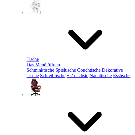
Tische
Das Menü öffnen
Schminktische
Spieltische
Couchtische
Dekorative
Tische
Schreibtische
+ 2 nächste
Nachttische
Esstische