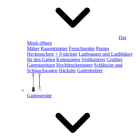
Das
Menü öffnen
Mäher
Rasentrimmer
Freischneider
Pumps
Heckenschere
+ 9 nächste
Laubsauger und Laubbläser
für den Garten
Kettensägen
Vertikutierer
Grubber
Gartenspritzen
Hochdruckreiniger
Schläuche und
Schlauchwagen
Häcksler
Gartenbohrer
Gartengeräte