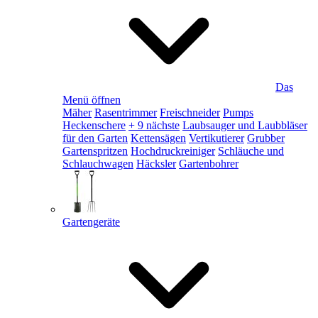
Das
Menü öffnen
Mäher
Rasentrimmer
Freischneider
Pumps
Heckenschere
+ 9 nächste
Laubsauger und Laubbläser
für den Garten
Kettensägen
Vertikutierer
Grubber
Gartenspritzen
Hochdruckreiniger
Schläuche und
Schlauchwagen
Häcksler
Gartenbohrer
Gartengeräte