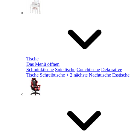
Tische
Das Menü öffnen
Schminktische
Spieltische
Couchtische
Dekorative
Tische
Schreibtische
+ 2 nächste
Nachttische
Esstische