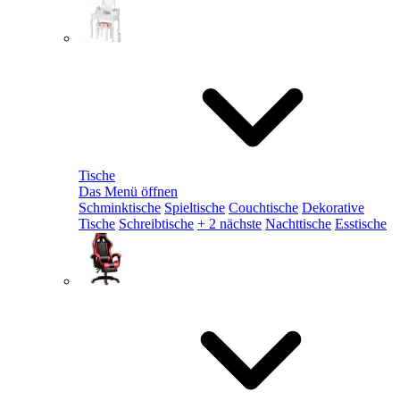
Tische
Das Menü öffnen
Schminktische
Spieltische
Couchtische
Dekorative
Tische
Schreibtische
+ 2 nächste
Nachttische
Esstische