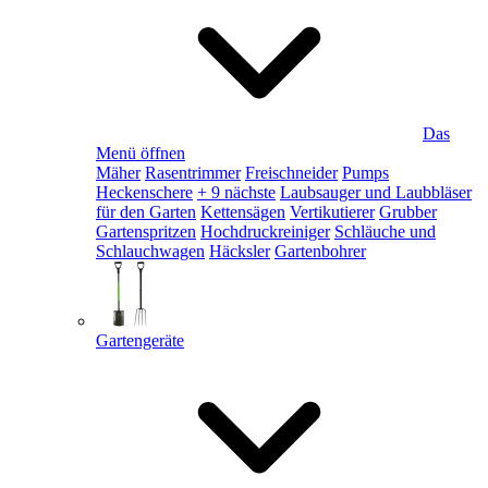
Das
Menü öffnen
Mäher
Rasentrimmer
Freischneider
Pumps
Heckenschere
+ 9 nächste
Laubsauger und Laubbläser
für den Garten
Kettensägen
Vertikutierer
Grubber
Gartenspritzen
Hochdruckreiniger
Schläuche und
Schlauchwagen
Häcksler
Gartenbohrer
Gartengeräte