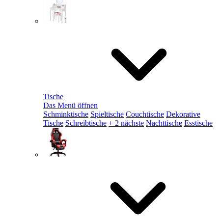
Tische
Das Menü öffnen
Schminktische
Spieltische
Couchtische
Dekorative
Tische
Schreibtische
+ 2 nächste
Nachttische
Esstische