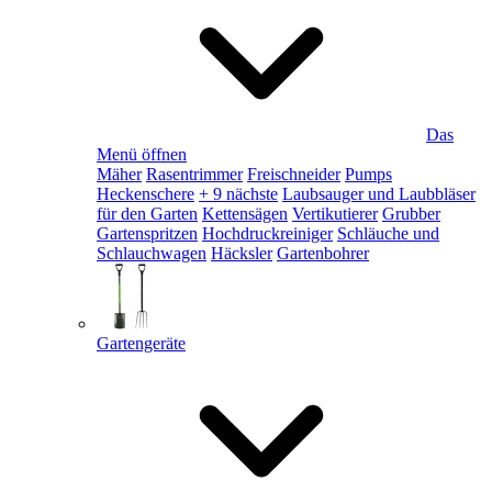
Das
Menü öffnen
Mäher
Rasentrimmer
Freischneider
Pumps
Heckenschere
+ 9 nächste
Laubsauger und Laubbläser
für den Garten
Kettensägen
Vertikutierer
Grubber
Gartenspritzen
Hochdruckreiniger
Schläuche und
Schlauchwagen
Häcksler
Gartenbohrer
Gartengeräte