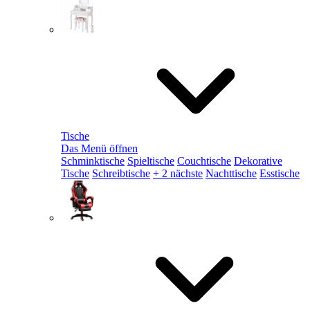
Tische
Das Menü öffnen
Schminktische
Spieltische
Couchtische
Dekorative
Tische
Schreibtische
+ 2 nächste
Nachttische
Esstische