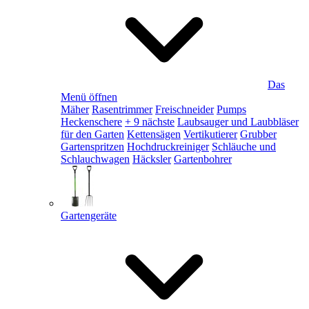
Das
Menü öffnen
Mäher
Rasentrimmer
Freischneider
Pumps
Heckenschere
+ 9 nächste
Laubsauger und Laubbläser
für den Garten
Kettensägen
Vertikutierer
Grubber
Gartenspritzen
Hochdruckreiniger
Schläuche und
Schlauchwagen
Häcksler
Gartenbohrer
Gartengeräte