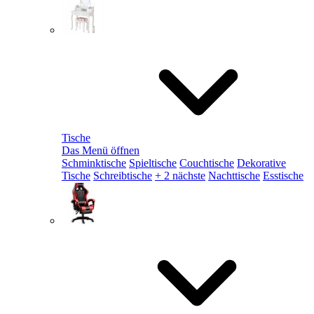
Tische
Das Menü öffnen
Schminktische
Spieltische
Couchtische
Dekorative
Tische
Schreibtische
+ 2 nächste
Nachttische
Esstische