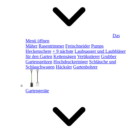
Das
Menü öffnen
Mäher
Rasentrimmer
Freischneider
Pumps
Heckenschere
+ 9 nächste
Laubsauger und Laubbläser
für den Garten
Kettensägen
Vertikutierer
Grubber
Gartenspritzen
Hochdruckreiniger
Schläuche und
Schlauchwagen
Häcksler
Gartenbohrer
Gartengeräte