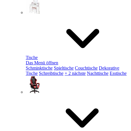
Tische
Das Menü öffnen
Schminktische
Spieltische
Couchtische
Dekorative
Tische
Schreibtische
+ 2 nächste
Nachttische
Esstische