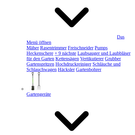
Das
Menü öffnen
Mäher
Rasentrimmer
Freischneider
Pumps
Heckenschere
+ 9 nächste
Laubsauger und Laubbläser
für den Garten
Kettensägen
Vertikutierer
Grubber
Gartenspritzen
Hochdruckreiniger
Schläuche und
Schlauchwagen
Häcksler
Gartenbohrer
Gartengeräte