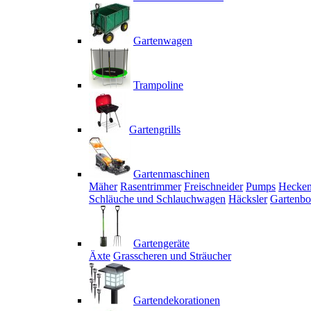
Gartenwagen
Trampoline
Gartengrills
Gartenmaschinen
Mäher
Rasentrimmer
Freischneider
Pumps
Hecken
Schläuche und Schlauchwagen
Häcksler
Gartenbo
Gartengeräte
Äxte
Grasscheren und Sträucher
Gartendekorationen