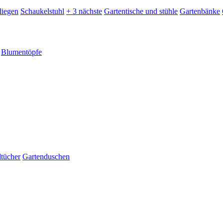
liegen
Schaukelstuhl
+ 3 nächste
Gartentische und stühle
Gartenbänke
Blumentöpfe
dtücher
Gartenduschen