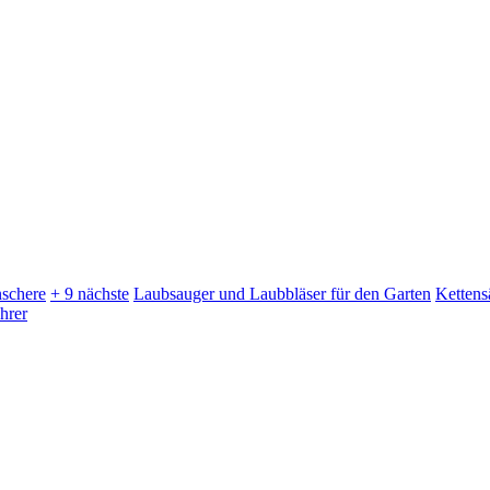
schere
+ 9 nächste
Laubsauger und Laubbläser für den Garten
Kettens
hrer