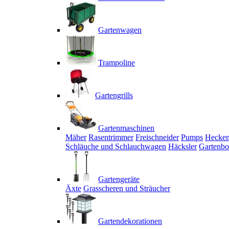
Gartenwagen
Trampoline
Gartengrills
Gartenmaschinen
Mäher
Rasentrimmer
Freischneider
Pumps
Hecken
Schläuche und Schlauchwagen
Häcksler
Gartenbo
Gartengeräte
Äxte
Grasscheren und Sträucher
Gartendekorationen