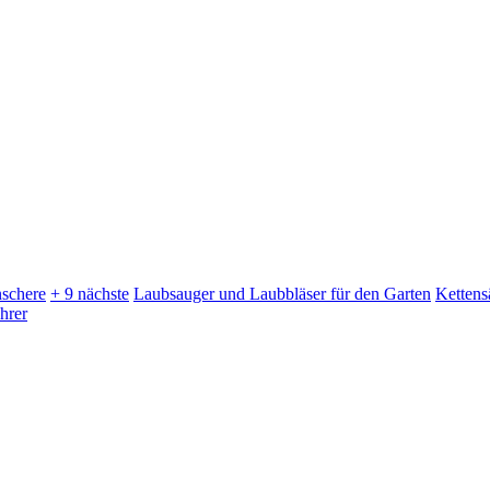
schere
+ 9 nächste
Laubsauger und Laubbläser für den Garten
Kettens
hrer