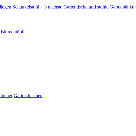
liegen
Schaukelstuhl
+ 3 nächste
Gartentische und stühle
Gartenbänke
Blumentöpfe
dtücher
Gartenduschen