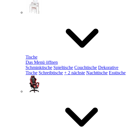
Tische
Das Menü öffnen
Schminktische
Spieltische
Couchtische
Dekorative
Tische
Schreibtische
+ 2 nächste
Nachttische
Esstische