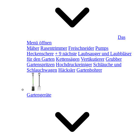
Das
Menü öffnen
Mäher
Rasentrimmer
Freischneider
Pumps
Heckenschere
+ 9 nächste
Laubsauger und Laubbläser
für den Garten
Kettensägen
Vertikutierer
Grubber
Gartenspritzen
Hochdruckreiniger
Schläuche und
Schlauchwagen
Häcksler
Gartenbohrer
Gartengeräte